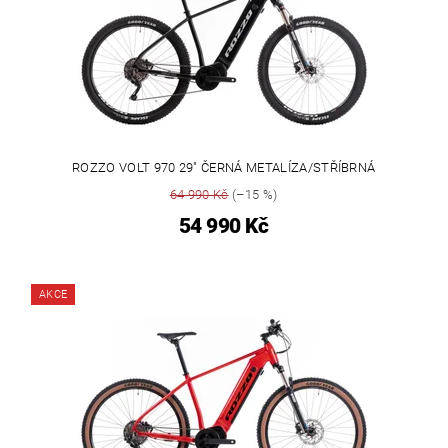
ROZZO VOLT 970 29" ČERNÁ METALÍZA/STŘÍBRNÁ
64 990 Kč
(–15 %)
54 990 Kč
AKCE