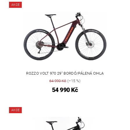
AKCE
ROZZO VOLT 970 29" BORDÓ/PÁLENÁ CIHLA
64 990 Kč
(–15 %)
54 990 Kč
AKCE