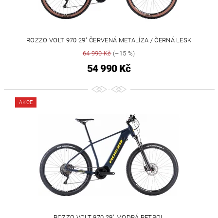
ROZZO VOLT 970 29" ČERVENÁ METALÍZA / ČERNÁ LESK
64 990 Kč
(–15 %)
54 990 Kč
AKCE
ROZZO VOLT 970 29" MODRÁ PETROL