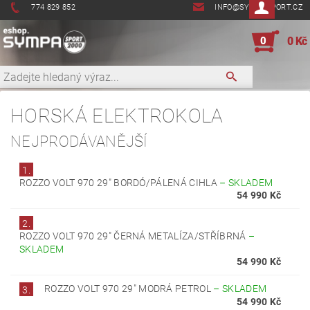
774 829 852
INFO@SYMPASPORT.CZ
0
0 Kč
HORSKÁ ELEKTROKOLA
NEJPRODÁVANĚJŠÍ
1.
ROZZO VOLT 970 29" BORDÓ/PÁLENÁ CIHLA
–
SKLADEM
54 990 Kč
2.
ROZZO VOLT 970 29" ČERNÁ METALÍZA/STŘÍBRNÁ
–
SKLADEM
54 990 Kč
ROZZO VOLT 970 29" MODRÁ PETROL
–
SKLADEM
3.
54 990 Kč