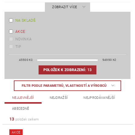
ZOBRAZIT VÍCE
NA SKLADĚ
AKCE
NOVINKA
TIP
45500
Kč
94990
Kč
POLOŽEK K ZOBRAZENÍ:
13
FILTR PODLE PARAMETRŮ, VLASTNOSTÍ A VÝROBCŮ
NEJLEVNĚJŠÍ
NEJDRAŽŠÍ
NEJPRODÁVANĚJŠÍ
ABECEDNĚ
13
položek celkem
AKCE