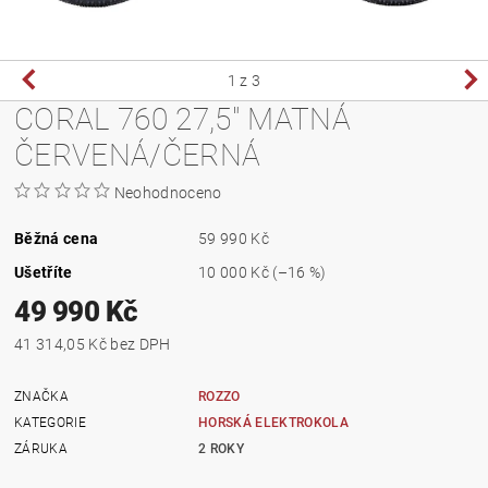
1
z 3
CORAL 760 27,5" MATNÁ
ČERVENÁ/ČERNÁ
Neohodnoceno
Běžná cena
59 990 Kč
Ušetříte
10 000 Kč
(–16 %)
49 990 Kč
41 314,05 Kč bez DPH
ZNAČKA
ROZZO
KATEGORIE
HORSKÁ ELEKTROKOLA
ZÁRUKA
2 ROKY