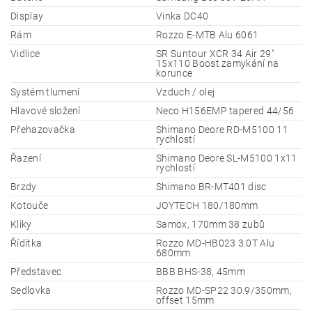
Display
Vinka DC40
Rám
Rozzo E-MTB Alu 6061
Vidlice
SR Suntour XCR 34 Air 29"
15x110 Boost zamykání na
korunce
Systém tlumení
Vzduch / olej
Hlavové složení
Neco H156EMP tapered 44/56
Přehazovačka
Shimano Deore RD-M5100 11
rychlostí
Řazení
Shimano Deore SL-M5100 1x11
rychlostí
Brzdy
Shimano BR-MT401 disc
Kotouče
JOYTECH 180/180mm
Kliky
Samox, 170mm 38 zubů
Řídítka
Rozzo MD-HB023 3.0T Alu
680mm
Představec
BBB BHS-38, 45mm
Sedlovka
Rozzo MD-SP22 30.9/350mm,
offset 15mm