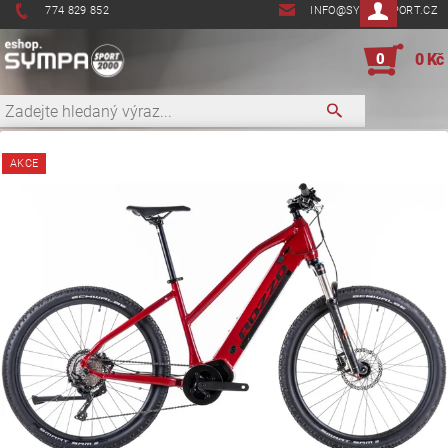
774 829 852
INFO@SYMPASPORT.CZ
0
0 Kč
AKCE