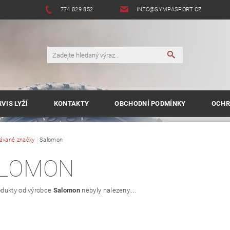
774 829 852
INFO@SYMPASPORT.CZ
VIS LYŽÍ
KONTAKTY
OBCHODNÍ PODMÍNKY
OCHR
ávané značky
Salomon
LOMON
dukty od výrobce
Salomon
nebyly nalezeny....