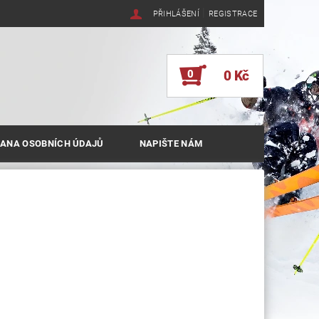
|
PŘIHLÁŠENÍ
REGISTRACE
0
0 Kč
ANA OSOBNÍCH ÚDAJŮ
NAPIŠTE NÁM