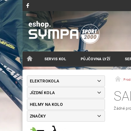
SERVIS KOL
PŮJČOVNA LYŽÍ
SER
Prod
ELEKTROKOLA
SA
JÍZDNÍ KOLA
HELMY NA KOLO
Žádné pro
ZNAČKY