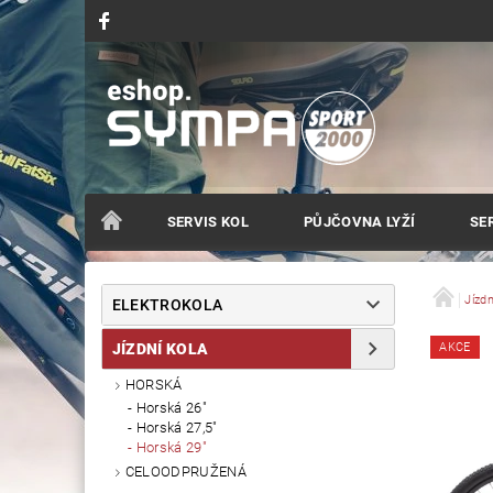
SERVIS KOL
PŮJČOVNA LYŽÍ
SER
Jízdn
ELEKTROKOLA
JÍZDNÍ KOLA
AKCE
HORSKÁ
Horská 26"
Horská 27,5"
Horská 29"
CELOODPRUŽENÁ