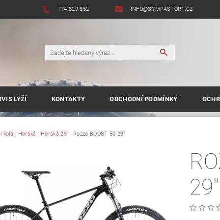
774 829 852
INFO@SYMPASPORT.CZ
VIS LYŽÍ
KONTAKTY
OBCHODNÍ PODMÍNKY
OCHR
í kola
Horská
Horská 29"
Rozzo BOOST 50 29"
RO
29"