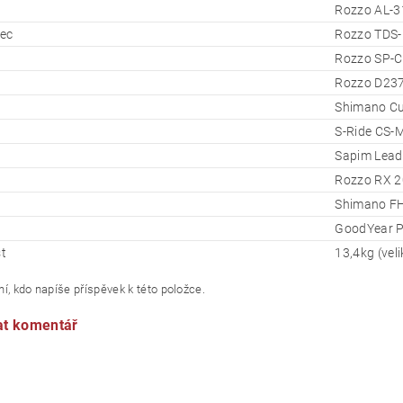
Rozzo AL-3
ec
Rozzo TDS-
Rozzo SP-C
Rozzo D23
Shimano Cu
S-Ride CS-M
Sapim Lead
Rozzo RX 2
Shimano F
GoodYear P
t
13,4kg (veli
í, kdo napíše příspěvek k této položce.
at komentář