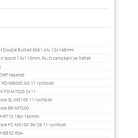
t Double Butted 6061 Alu 12x148mm
ir boost 15x110mm, RL/O zamykání ze řidítek
j
EMP tapered
 RD-M8000 GS 11 rychlostí
LX FD-M7020 2x11
ore SL-M5100 11 rychlostí
eore BR-MT500
M-RT10 180/160mm
ore FC-M5100 36/26 11 rychlostí
M-BB52 BSA