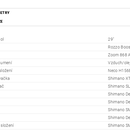
ETRY
ZE
kol
29"
Rozzo Boos
Zoom 868 A
lumení
Vzduch/ole
složení
Neco H156
vačka
Shimano XT
ač
Shimano S
Shimano De
Shimano D
Shimano S
Shimano De
 složení
Shimano S