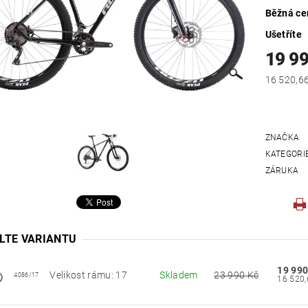
Běžná ce
Ušetříte
19 9
ZNAČKA
KATEGORI
ZÁRUKA
LTE VARIANTU
19 990
Velikost rámu: 17
Skladem
23 990 Kč
4086/17