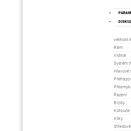
PARAM
DISKU
velikost 
Rám
Vidlice
Systém t
Hlavové 
Přehazo
Přesmyk
Řazení
Brzdy
Kotouče
Kliky
Středové