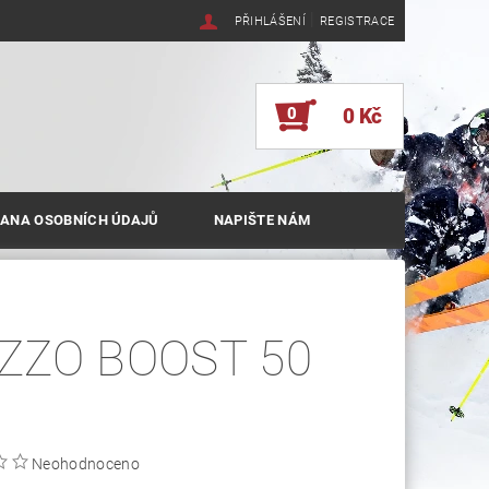
|
PŘIHLÁŠENÍ
REGISTRACE
0
0 Kč
ANA OSOBNÍCH ÚDAJŮ
NAPIŠTE NÁM
ZZO BOOST 50
Neohodnoceno