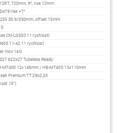
12BT, 720mm, 9°, rise 12mm
D479 rise +7°
255 30.9/350mm, offset 15mm
75
es CN-LG500 11 rychlostí
400 11-42 11 rychlostí
er Inox 14G
027 622x27 Tubeless Ready
H-MT400 12x148mm / HB-MT400 15x110mm
eak Premium TT 29x2,25
kost 19")