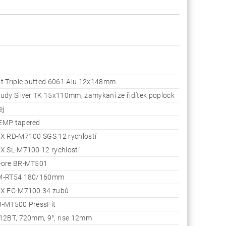
t Triple butted 6061 Alu 12x148mm
udy Silver TK 15x110mm, zamykaní ze řidítek poplock
ej
EMP tapered
X RD-M7100 SGS 12 rychlostí
X SL-M7100 12 rychlostí
eore BR-MT501
M-RT54 180/160mm
LX FC-M7100 34 zubů
-MT500 PressFit
12BT, 720mm, 9°, rise 12mm