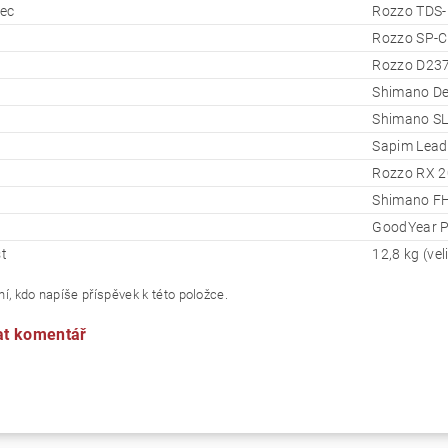
ec
Rozzo TDS-
Rozzo SP-C
Rozzo D23
Shimano De
Shimano SL
Sapim Lead
Rozzo RX 2
Shimano F
GoodYear P
t
12,8 kg (vel
í, kdo napíše příspěvek k této položce.
at komentář