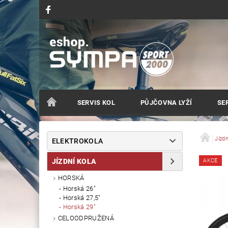
SERVIS KOL
PŮJČOVNA LYŽÍ
SER
Jízdn
ELEKTROKOLA
JÍZDNÍ KOLA
AKCE
HORSKÁ
Horská 26"
Horská 27,5"
Horská 29"
CELOODPRUŽENÁ