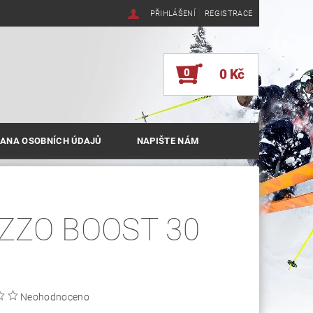
|
PŘIHLÁŠENÍ
REGISTRACE
0
0 Kč
ANA OSOBNÍCH ÚDAJŮ
NAPIŠTE NÁM
ZZO BOOST 30
Neohodnoceno