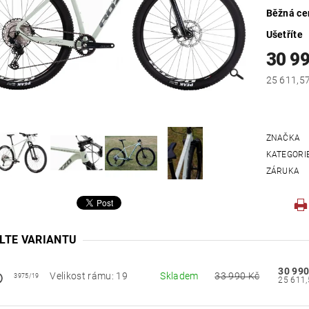
Běžná ce
Ušetříte
30 9
ZNAČKA
KATEGORI
ZÁRUKA
LTE VARIANTU
30 990
Velikost rámu: 19
Skladem
33 990 Kč
3975/19