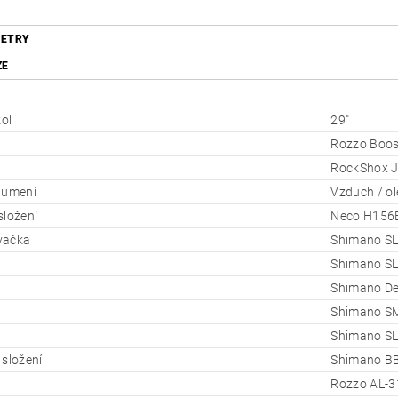
ETRY
ZE
kol
29"
Rozzo Boos
RockShox J
lumení
Vzduch / ol
složení
Neco H156
vačka
Shimano SL
Shimano SL
Shimano D
Shimano S
Shimano S
 složení
Shimano BB
Rozzo AL-3