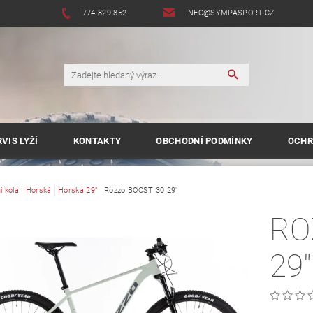
774 829 852
INFO@SYMPASPORT.CZ
VIS LYŽÍ
KONTAKTY
OBCHODNÍ PODMÍNKY
OCHR
í kola
Horská
Horská 29"
Rozzo BOOST 30 29"
RO
29"