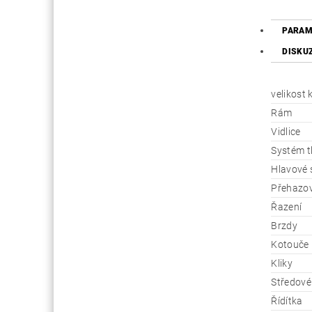
PARAM
DISKU
velikost 
Rám
Vidlice
Systém t
Hlavové 
Přehazo
Řazení
Brzdy
Kotouče
Kliky
Středové
Řídítka