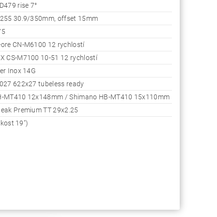
D479 rise 7°
255 30.9/350mm, offset 15mm
75
ore CN-M6100 12 rychlostí
X CS-M7100 10-51 12 rychlostí
er Inox 14G
027 622x27 tubeless ready
H-MT410 12x148mm / Shimano HB-MT410 15x110mm
eak Premium TT 29x2.25
ikost 19")