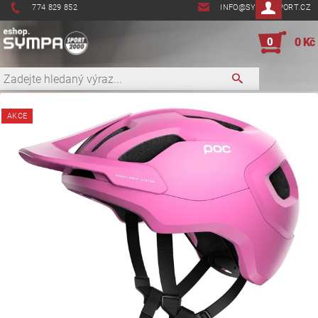
774 829 852
INFO@SYMPASPORT.CZ
0
0 Kč
AKCE