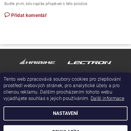
Buďte první, kdo napíše příspěvek k této položce.
Přidat komentář
Tento web zpracovává soubory cookies pro zlepšování
prostředí webových stránek, pro analytické účely a pro
cílenou reklamu. Dalším procházením tohoto webu
vyjadřujete souhlas s jejich používáním.
Další informace
NASTAVENÍ
2026 © Sympasport Kladno, všechna práva vyhrazena
Vytvořil Shoptet