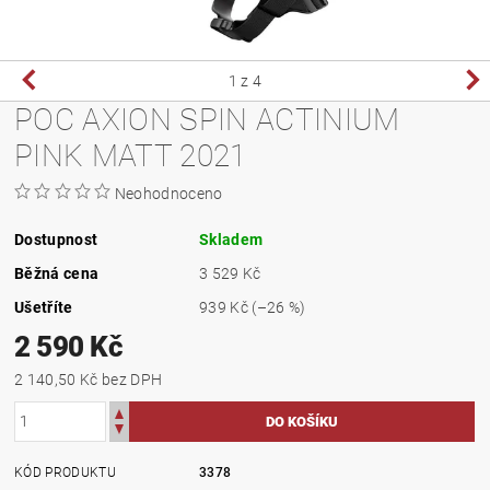
1
z 4
POC AXION SPIN ACTINIUM
PINK MATT 2021
Neohodnoceno
Dostupnost
Skladem
Běžná cena
3 529 Kč
Ušetříte
939 Kč
(–26 %)
2 590 Kč
2 140,50 Kč bez DPH
KÓD PRODUKTU
3378