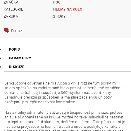
ZNAČKA
POC
KATEGORIE
HELMY NA KOLO
ZÁRUKA
2 ROKY
Dotaz
POPIS
PARAMETRY
DISKUZE
Lehká, dobře odvětraná helma Axion SPIN s rozšířeným pokrytím
kolem spánků a na zadní straně hlavy poskytuje perfektně vyladěnou
ochranu na trati. Její součástí je 360° systém nastavení, který
usnadňuje precizní přizpůsobení a má plně zabalenou unibody
skořepinu pro lepší celistvost konstrukce.
Nastavitelný odnímatelný štít zvyšuje bezpečnost při nárazu, protože
snižuje síly přenášené na krk. Je možné ho také individuálně nastavit
pro lepší ochranu před sluncem, deštěm a blátem. Tato přilba, která je
navržena pro jezdce na lesních tratích a enduro poskytuje kanálky a