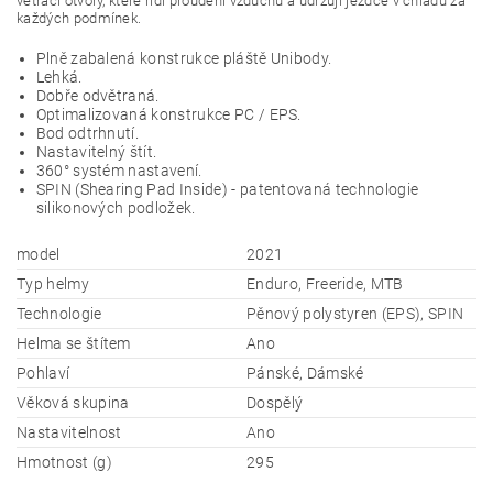
větrací otvory, které řídí proudění vzduchu a udržují jezdce v chladu za
každých podmínek.
Plně zabalená konstrukce pláště Unibody.
Lehká.
Dobře odvětraná.
Optimalizovaná konstrukce PC / EPS.
Bod odtrhnutí.
Nastavitelný štít.
360° systém nastavení.
SPIN (Shearing Pad Inside) - patentovaná technologie
silikonových podložek.
model
2021
Typ helmy
Enduro, Freeride, MTB
Technologie
Pěnový polystyren (EPS), SPIN
Helma se štítem
Ano
Pohlaví
Pánské, Dámské
Věková skupina
Dospělý
Nastavitelnost
Ano
Hmotnost (g)
295