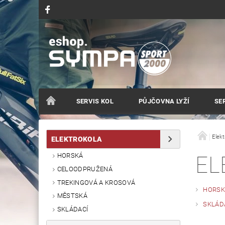
SERVIS KOL
PŮJČOVNA LYŽÍ
SER
Elekt
ELEKTROKOLA
HORSKÁ
EL
CELOODPRUŽENÁ
TREKINGOVÁ A KROSOVÁ
HORSK
MĚSTSKÁ
SKLÁD
SKLÁDACÍ