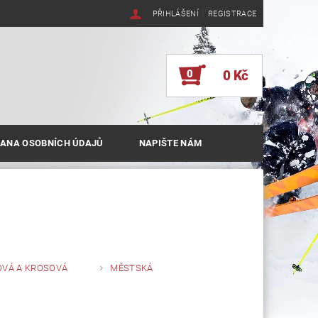
|
PŘIHLÁŠENÍ
REGISTRACE
0
0 Kč
ANA OSOBNÍCH ÚDAJŮ
NAPIŠTE NÁM
OVÁ A KROSOVÁ
MĚSTSKÁ