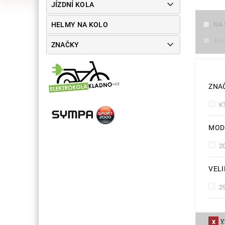
JÍZDNÍ KOLA
HELMY NA KOLO
NA 
AK
ZNAČKY
ZNA
K
MOD
2
VEL
2
V