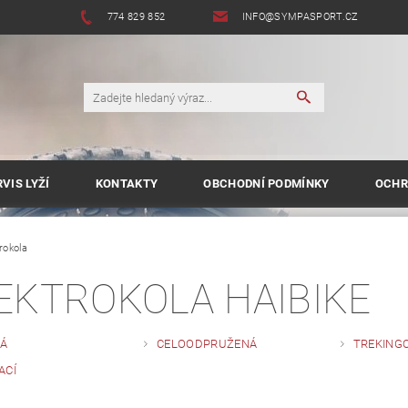
774 829 852
INFO@SYMPASPORT.CZ
VIS LYŽÍ
KONTAKTY
OBCHODNÍ PODMÍNKY
OCHR
rokola
EKTROKOLA HAIBIKE
Á
CELOODPRUŽENÁ
TREKING
ACÍ