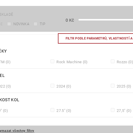
SKLADĚ
0
Kč
CE
NOVINKA
TIP
FILTR PODLE PARAMETRŮ, VLASTNOSTÍ 
ČKY
TM
(0)
Rock Machine
(0)
Rozzo
(0
EL
022
(0)
2024
(0)
2025
(0)
IKOST KOL
9"
(0)
27.5"
(0)
27,5"
(0)
ymazat všechny filtry