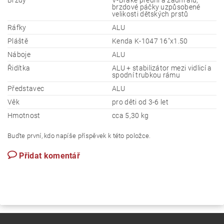
Brzdy
V-Brake přední a zadní alu,
brzdové páčky uzpůsobené
velikosti dětských prstů
Ráfky
ALU
Pláště
Kenda K-1047 16"x1.50
Náboje
ALU
Řidítka
ALU + stabilizátor mezi vidlicí a
spodní trubkou rámu
Představec
ALU
Věk
pro děti od 3-6 let
Hmotnost
cca 5,30 kg
Buďte první, kdo napíše příspěvek k této položce.
Přidat komentář